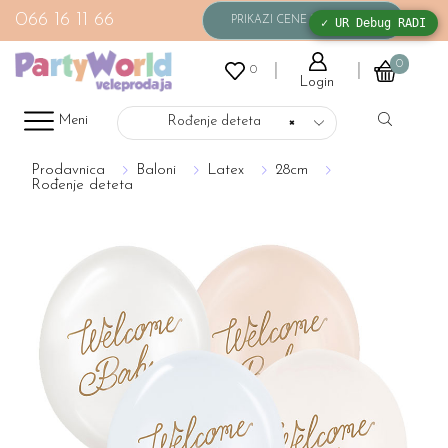
066 16 11 66
✓ UR Debug RADI
0
0
Login
Meni
Rođenje deteta
×
Prodavnica
Baloni
Latex
28cm
Rođenje deteta