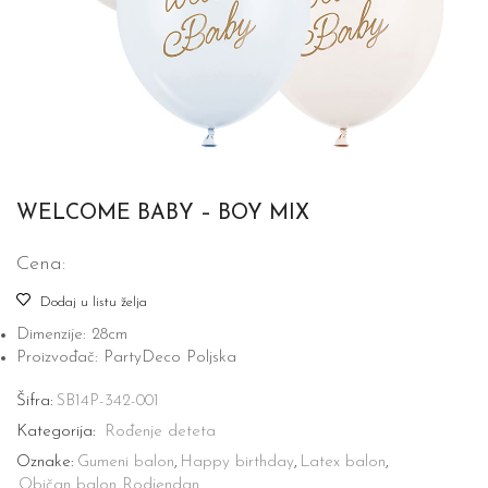
WELCOME BABY – BOY MIX
Cena:
Dodaj u listu želja
Dimenzije: 28cm
Proizvođač: PartyDeco Poljska
Šifra:
SB14P-342-001
Kategorija:
Rođenje deteta
Oznake:
Gumeni balon
,
Happy birthday
,
Latex balon
,
Običan balon
,
Rodjendan