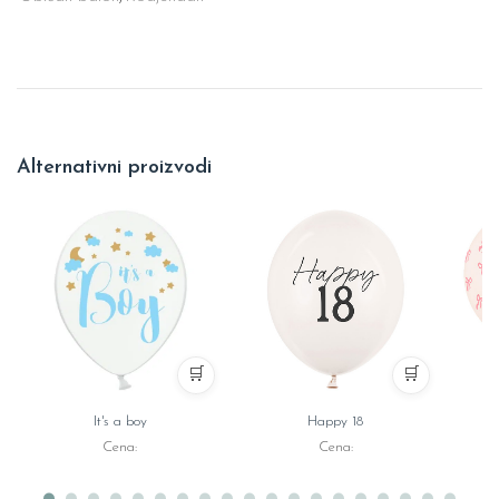
Alternativni proizvodi
🛒
🛒
It's a boy
Happy 18
Cena:
Cena: