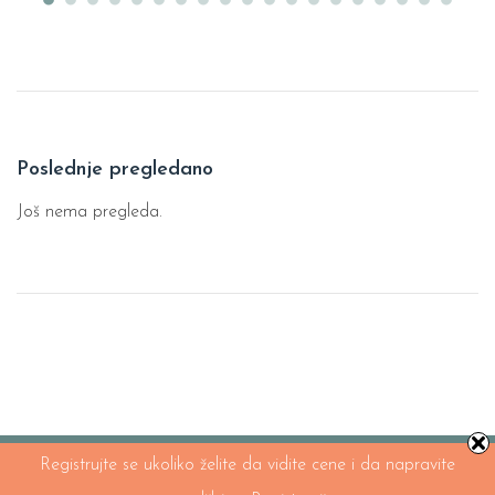
Poslednje pregledano
Još nema pregleda.
Registrujte se ukoliko želite da vidite cene i da napravite
©2026. PartyWorld.rs - Veleprodaja balona i parti programa. Za