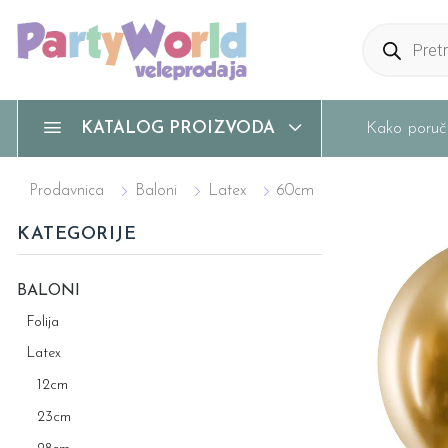
Products
search
Kako poruči
KATALOG PROIZVODA
Prodavnica
Baloni
Latex
60cm
KATEGORIJE
BALONI
Folija
Latex
12cm
23cm