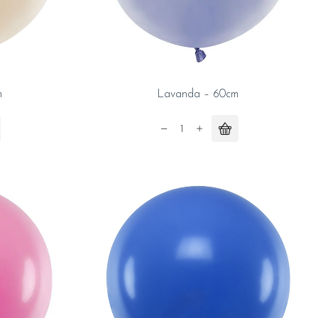
m
Lavanda – 60cm
Lavanda
-
60cm
quantity