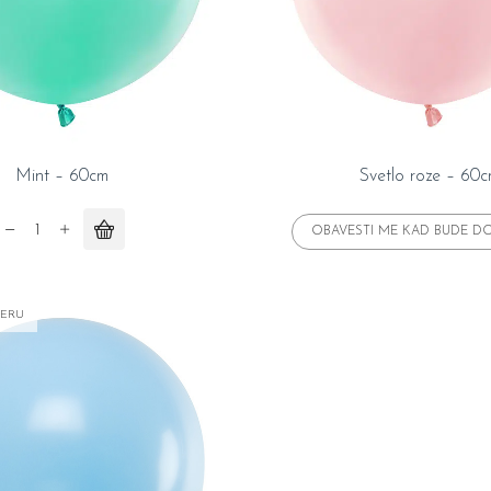
Mint – 60cm
Svetlo roze – 60
Mint
-
60cm
quantity
GERU