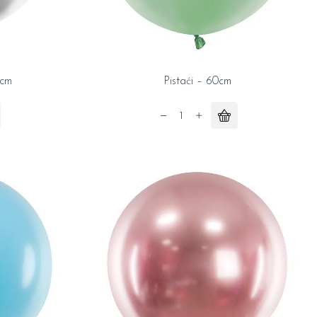
0cm
Pistaći – 60cm
Pistaći
-
60cm
quantity