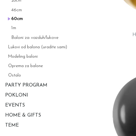
28cm
46cm
60cm
1m
H
Baloni za vazduh/lukove
Lukovi od balona (uradite sami)
Modeling baloni
Oprema za balone
Ostalo
PARTY PROGRAM
POKLONI
EVENTS
HOME & GIFTS
TEME