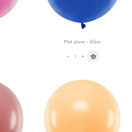
Mat plava – 60cm
Mat
plava
-
60cm
quantity