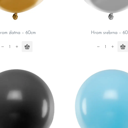
rom zlatna – 60cm
Hrom srebrna – 6
Hrom
Hrom
zlatna
srebrna
-
-
60cm
60cm
quantity
quantity