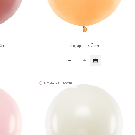
0cm
Kajsija – 60cm
Kajsija
-
60cm
quantity
NEMA NA LAGERU