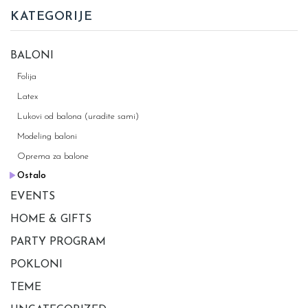
100kom
KATEGORIJE
quantity
BALONI
Folija
Latex
Lukovi od balona (uradite sami)
Modeling baloni
Oprema za balone
Ostalo
EVENTS
HOME & GIFTS
PARTY PROGRAM
POKLONI
TEME