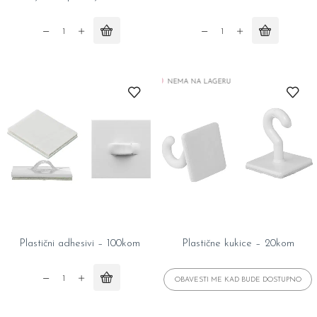
Najlon
Traka
za
za
pecanje
balone
NEMA NA LAGERU
-
-
100m
5m
quantity
quantity
Plastični adhesivi – 100kom
Plastične kukice – 20kom
Plastični
adhesivi
-