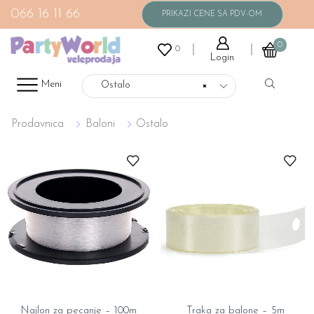
066 16 11 66
0
0
Login
Meni
Ostalo
×
Prodavnica
Baloni
Ostalo
Najlon za pecanje – 100m
Traka za balone – 5m