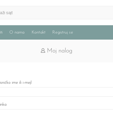
ti
O nama
Kontakt
Registruj se
Moj nalog
Potreban
sničko ime ili i-mejl
Potreban
inka