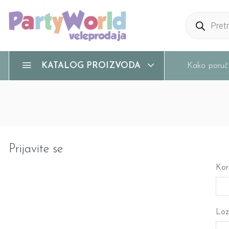
Products
search
Kako poruči
KATALOG PROIZVODA
Prijavite se
Kori
Loz