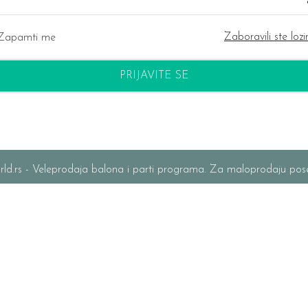
Zaboravili ste loz
Zapamti me
PRIJAVITE SE
ld.rs - Veleprodaja balona i parti programa. Za maloprodaju pos