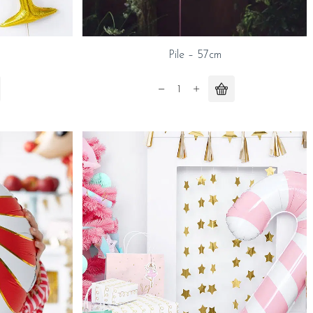
Pile – 57cm
Pile
-
57cm
quantity