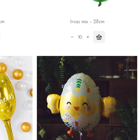
cm
Irvas mix – 28cm
Irvas
mix
-
28cm
quantity