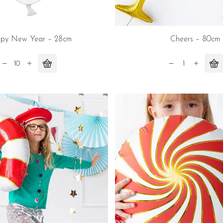
py New Year – 28cm
Cheers – 80cm
Happy
Cheers
New
-
Year
80cm
-
quantity
28cm
quantity