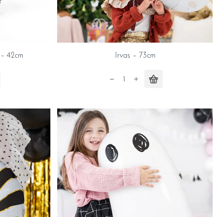
 – 42cm
Irvas – 73cm
Irvas
-
73cm
quantity