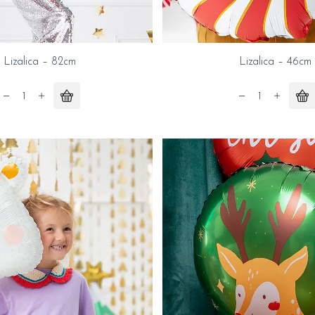
Lizalica – 82cm
Lizalica – 46cm
Lizalica
Lizalica
-
-
82cm
46cm
quantity
quantity