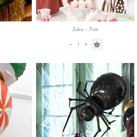
Zeka – 71cm
Zeka
-
71cm
quantity