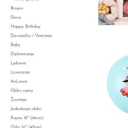
Brojevi
Slova
Happy Birthday
Devojačko / Venčanja
Baby
Diplomiranje
Ljubavni
Licencirani
AirLoonz
Oblici razno
Životinje
Jednobojni oblici
Razno 18" (46cm)
Orbz 16" (40cm)