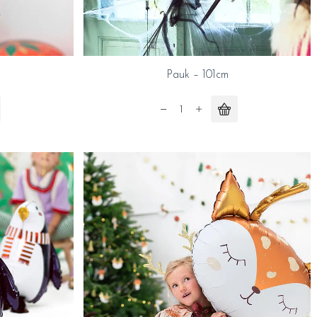
Pauk – 101cm
Pauk
-
101cm
quantity