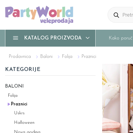
Products
search
Kako poruči
KATALOG PROIZVODA
Prodavnica
Baloni
Folija
Praznici
KATEGORIJE
BALONI
Folija
Praznici
Uskrs
Halloween
Nova godina