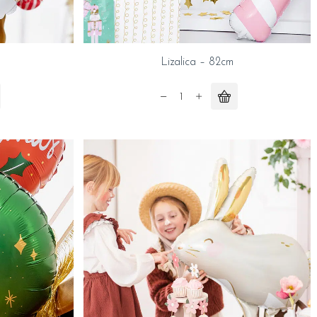
Lizalica – 82cm
Lizalica
-
82cm
quantity