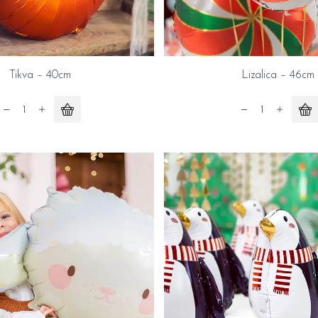
Tikva – 40cm
Lizalica – 46cm
Tikva
Lizalica
-
-
40cm
46cm
quantity
quantity