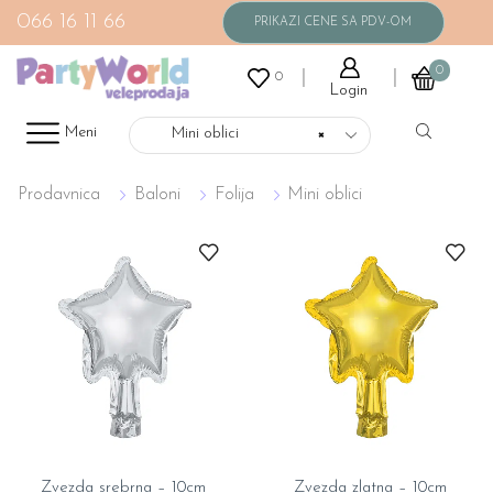
066 16 11 66
0
0
Login
Meni
Mini oblici
×
Prodavnica
Baloni
Folija
Mini oblici
Zvezda srebrna – 10cm
Zvezda zlatna – 10cm