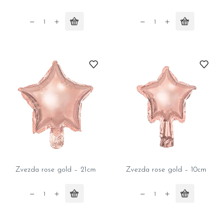
Zvezda
Zvezda
srebrna
zlatna
-
-
10cm
10cm
quantity
quantity
Zvezda rose gold – 21cm
Zvezda rose gold – 10cm
Zvezda
Zvezda
rose
rose
gold
gold