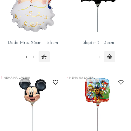
Deda Mraz 26cm – 5 kom
Slepi miš – 35cm
Deda
Slepi
Mraz
miš
26cm
-
NEMA NA LAGERU
NEMA NA LAGERU
-
35cm
5
quantity
kom
quantity