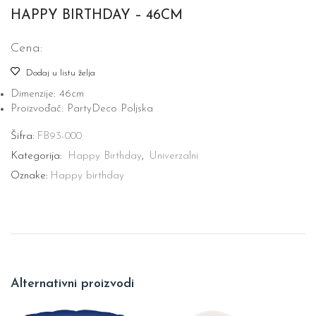
HAPPY BIRTHDAY – 46CM
Cena:
Dodaj u listu želja
Dimenzije: 46cm
Proizvođač: PartyDeco Poljska
Šifra:
FB93-000
Kategorija:
Happy Birthday
,
Univerzalni
Oznake:
Happy birthday
Alternativni proizvodi