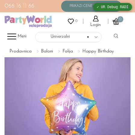
066 16 11 66
✓ UR Debug RADI
0
0
Login
Meni
Univerzalni
×
Prodavnica
Baloni
Folija
Happy Birthday