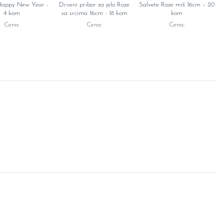
Happy New Year -
Drveni pribor za jelo Roze
Salvete Roze miš 16cm – 20
4 kom
sa srcima 16cm - 18 kom
kom
Cena:
Cena:
Cena: