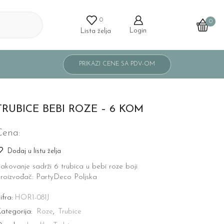
0
0
Login
Lista želja
TRUBICE BEBI ROZE – 6 KOM
Cena:
Dodaj u listu želja
akovanje sadrži 6 trubica u bebi roze boji
roizvođač: PartyDeco Poljska
ifra:
HOR1-081J
ategorija:
Roze
,
Trubice