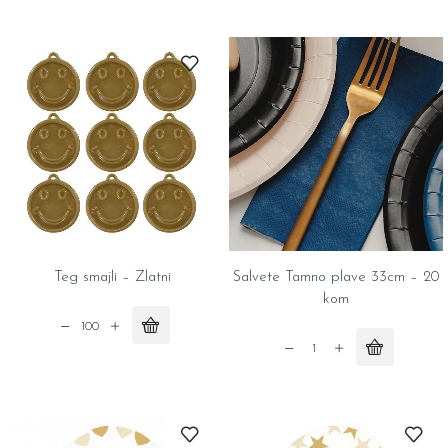
hrom
quantity
Teg smajli – Zlatni
Salvete Tamno plave 33cm – 20
kom
Teg
smajli
Salvete
–
Tamno
Zlatni
plave
quantity
33cm
-