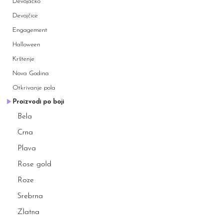
Devojačko
Devojčice
Engagement
Halloween
Krštenje
Nova Godina
Otkrivanje pola
Proizvodi po boji
Bela
Crna
Plava
Rose gold
Roze
Srebrna
Zlatna