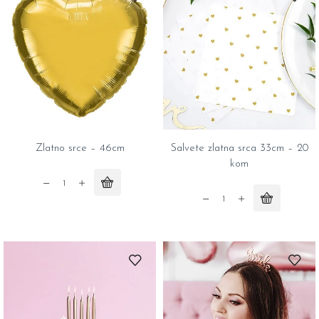
quantity
6
kom
quantity
Zlatno srce – 46cm
Salvete zlatna srca 33cm – 20
kom
Zlatno
srce
Salvete
-
zlatna
46cm
srca
quantity
33cm
-
20
kom
quantity