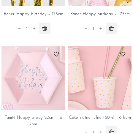
Baner Happy birthday – 175cm
Baner Happy birthday – 175cm
Baner
Baner
Happy
Happy
birthday
birthday
-
-
175cm
175cm
quantity
quantity
Tanjiri Happy b day 20cm – 6
Čaše zlatne tufne 160ml – 6 kom
kom