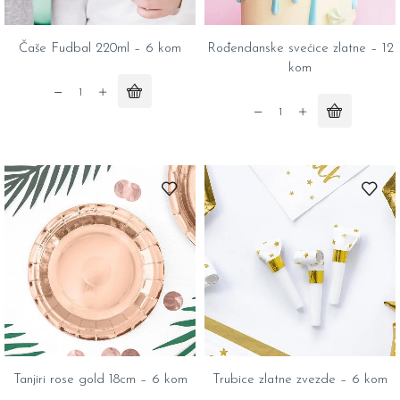
Čaše Fudbal 220ml – 6 kom
Rođendanske svećice zlatne – 12
kom
Čaše
Fudbal
Rođendanske
220ml
svećice
-
zlatne
6
-
kom
12
quantity
kom
quantity
Tanjiri rose gold 18cm – 6 kom
Trubice zlatne zvezde – 6 kom