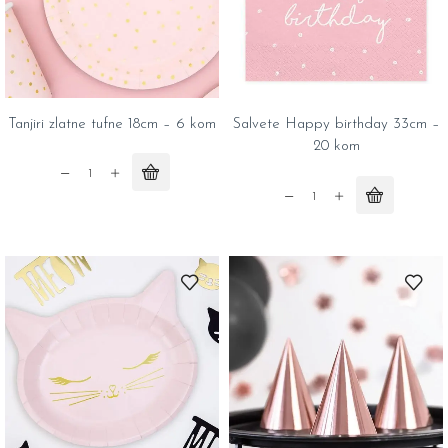
Tanjiri zlatne tufne 18cm – 6 kom
Salvete Happy birthday 33cm –
20 kom
Tanjiri
zlatne
Salvete
tufne
Happy
18cm
birthday
-
33cm
6
-
kom
20
quantity
kom
quantity