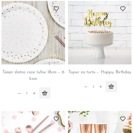
6
33cm
kom
-
quantity
20
kom
quantity
Tanjiri zlatno roze tufne 18cm – 6
Toper za tortu – Happy Birthday
kom
Toper
Tanjiri
za
zlatno
tortu
roze
–
tufne
Happy
18cm
Birthday
-
quantity