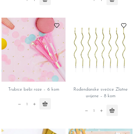
Rose
Trubice
gold
bebi
srce
plave
-
-
46cm
6
quantity
kom
quantity
Trubice bebi roze – 6 kom
Rođendanske svećice Zlatne
uvijene – 8 kom
Trubice
bebi
Rođendanske
roze
svećice
-
Zlatne
6
uvijene