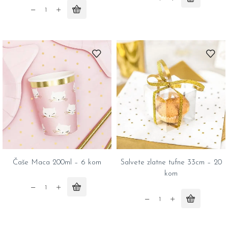
Čaše
Tanjiri
zlatne
Happy
tufne
b
160ml
day
-
20cm
6
-
kom
6
quantity
kom
quantity
Čaše Maca 200ml – 6 kom
Salvete zlatne tufne 33cm – 20
kom
Čaše
Maca
Salvete
200ml
zlatne
-
tufne