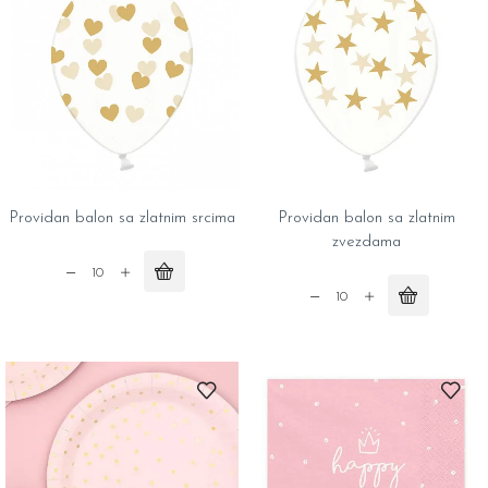
20
kom
quantity
Providan balon sa zlatnim srcima
Providan balon sa zlatnim
zvezdama
Providan
balon
Providan
sa
balon
zlatnim
sa
srcima
zlatnim
quantity
zvezdama
quantity