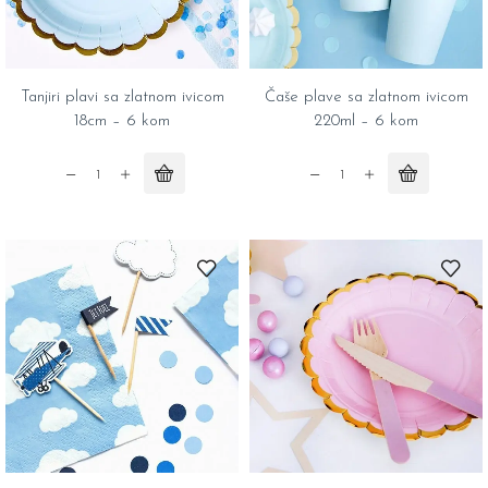
Tanjiri plavi sa zlatnom ivicom
Čaše plave sa zlatnom ivicom
18cm – 6 kom
220ml – 6 kom
Tanjiri
Čaše
plavi
plave
sa
sa
zlatnom
zlatnom
ivicom
ivicom
18cm
220ml
-
-
6
6
kom
kom
quantity
quantity