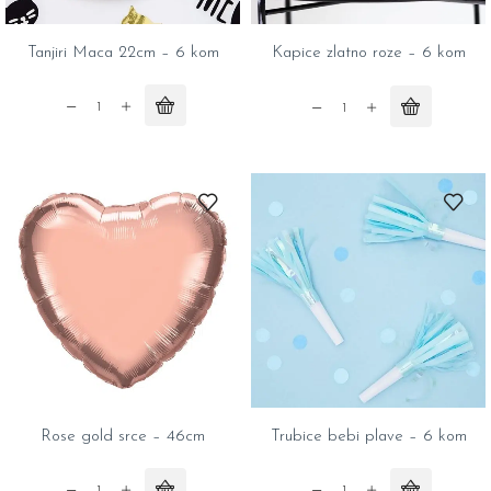
Tanjiri Maca 22cm – 6 kom
Kapice zlatno roze – 6 kom
Tanjiri
Kapice
Maca
zlatno
22cm
roze
-
-
6
6
kom
kom
quantity
quantity
Rose gold srce – 46cm
Trubice bebi plave – 6 kom