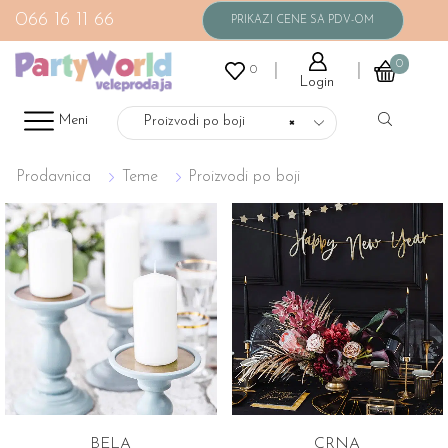
066 16 11 66
0
0
Login
Meni
Proizvodi po boji
×
Prodavnica
Teme
Proizvodi po boji
BELA
CRNA