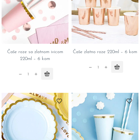
6
kom
quantity
Čaše roze sa zlatnom ivicom
Čaše zlatno roze 220ml – 6 kom
220ml – 6 kom
Čaše
Čaše
zlatno
roze
roze
sa
220ml
zlatnom
-
ivicom
6
220ml
kom
-
quantity
6
kom
quantity