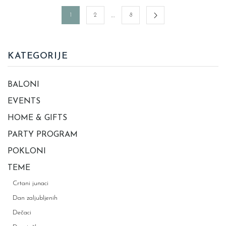
srca
-
-
61cm
…
1
2
8
10
quantity
kom
quantity
KATEGORIJE
BALONI
EVENTS
HOME & GIFTS
PARTY PROGRAM
POKLONI
TEME
Crtani junaci
Dan zaljubljenih
Dečaci