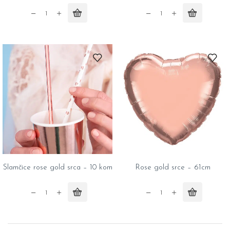
Tanjiri
Trubice
rose
zlatne
gold
zvezde
18cm
-
-
6
6
kom
kom
quantity
quantity
Slamčice rose gold srca – 10 kom
Rose gold srce – 61cm
Slamčice
Rose
rose
gold
gold
srce