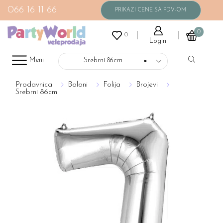
066 16 11 66
0
0
Login
Meni
Srebrni 86cm
×
Prodavnica
Baloni
Folija
Brojevi
Srebrni 86cm