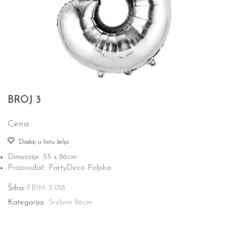
BROJ 3
Cena:
Dodaj u listu želja
Dimenzije: 55 x 86cm
Proizvođač: PartyDeco Poljska
Šifra:
FB1M-3-018
Kategorija:
Srebrni 86cm