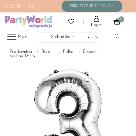
066 16 11 66
0
0
Login
Meni
Srebrni 86cm
×
Prodavnica
Baloni
Folija
Brojevi
Srebrni 86cm