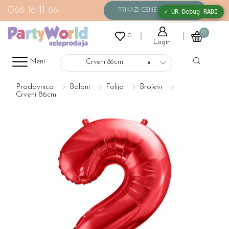
066 16 11 66
✓ UR Debug RADI
0
0
Login
Meni
Crveni 86cm
×
Prodavnica
Baloni
Folija
Brojevi
Crveni 86cm