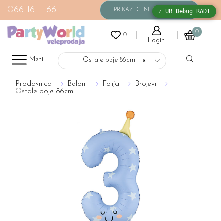
066 16 11 66
✓ UR Debug RADI
0
0
Login
Meni
Ostale boje 86cm
×
Prodavnica
Baloni
Folija
Brojevi
Ostale boje 86cm