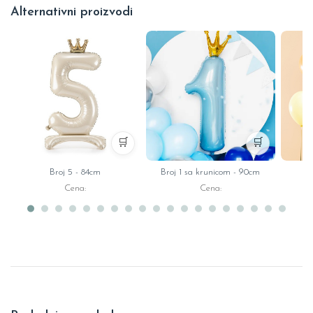
Alternativni proizvodi
🛒
🛒
Broj 5 - 84cm
Broj 1 sa krunicom - 90cm
B
Cena:
Cena: