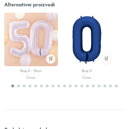
Alternativni proizvodi
🛒
🛒
Broj 0 - 72cm
Broj 0
Br
Cena:
Cena: