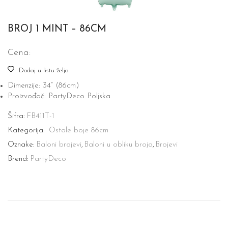
BROJ 1 MINT – 86CM
Cena:
Dodaj u listu želja
Dimenzije: 34“ (86cm)
Proizvođač: PartyDeco Poljska
Šifra:
FB411T-1
Kategorija:
Ostale boje 86cm
Oznake:
Baloni brojevi
,
Baloni u obliku broja
,
Brojevi
Brend:
PartyDeco