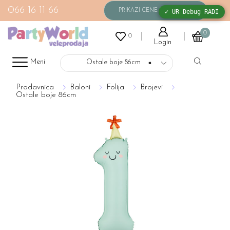
066 16 11 66
✓ UR Debug RADI
0
0
Login
Meni
Ostale boje 86cm
×
Prodavnica
Baloni
Folija
Brojevi
Ostale boje 86cm