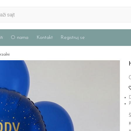
ti
O nama
Kontakt
Registruj se
rzalni
D
P
Š
K