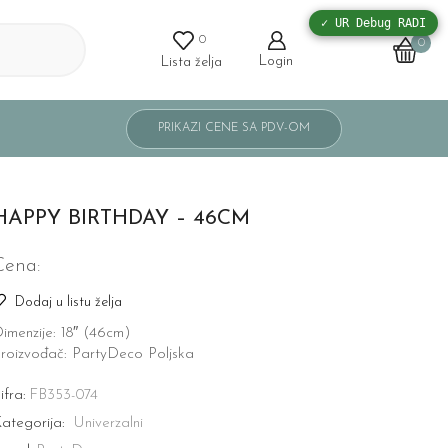
✓ UR Debug RADI
0
0
Login
Lista želja
HAPPY BIRTHDAY – 46CM
Cena:
Dodaj u listu želja
imenzije: 18″ (46cm)
roizvođač: PartyDeco Poljska
ifra:
FB353-074
ategorija:
Univerzalni