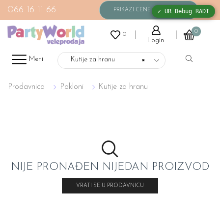
066 16 11 66
✓ UR Debug RADI
0
0
Login
Meni
Kutije za hranu
×
Prodavnica
Pokloni
Kutije za hranu
NIJE PRONAĐEN NIJEDAN PROIZVOD
VRATI SE U PRODAVNICU