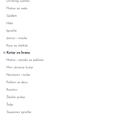
Drinking Games
Flašice za vodu
Gedžeti
Hobi
Igračke
Jastuci i maske
Kese za slatkiše
Kutije za hranu
Mašne i oznake za poklone
Mini ukrasne kutije
Novčanici i torbe
Pokloni za decu
Rančevi
Školski pribor
Šolje
Squeezies igračke