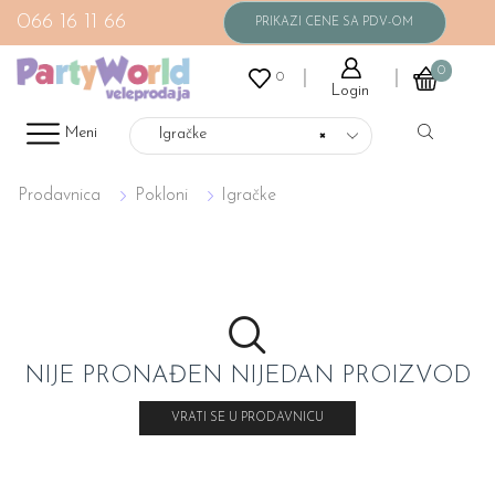
066 16 11 66
0
0
Login
Meni
Igračke
×
Prodavnica
Pokloni
Igračke
NIJE PRONAĐEN NIJEDAN PROIZVOD
VRATI SE U PRODAVNICU