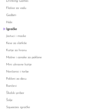
Drinking Games
Flašice za vodu
Gedžeti
Hobi
Igračke
Jastuci i maske
Kese za slatkiše
Kutije za hranu
Mašne i oznake za poklone
Mini ukrasne kutije
Novčanici i torbe
Pokloni za decu
Rančevi
Školski pribor
Šolje
Squeezies igračke