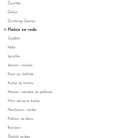
Čestitke
Dekor
Drinking Games
Flašice za vodu
Gedžeti
Hobi
Igračke
Jastuci i maske
Kese za slatkiše
Kutije za hranu
Mašne i oznake za poklone
Mini ukrasne kutije
Novčanici i torbe
Pokloni za decu
Rančevi
Školski pribor