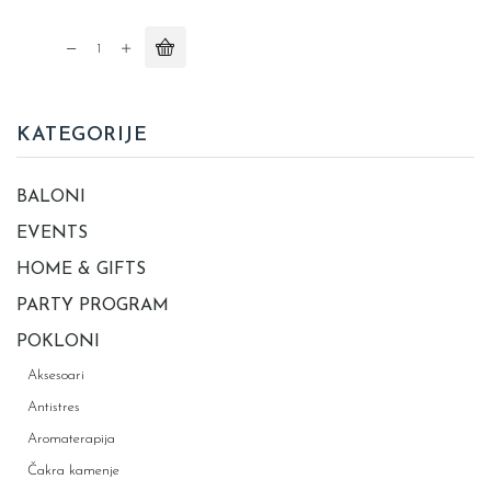
Flašica
za
vodu
-
KATEGORIJE
Dinosauria
quantity
BALONI
EVENTS
HOME & GIFTS
PARTY PROGRAM
POKLONI
Aksesoari
Antistres
Aromaterapija
Čakra kamenje