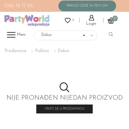
066 16 11 66
0
0
Login
Meni
Dekor
×
Prodavnica
Pokloni
Dekor
NIJE PRONAĐEN NIJEDAN PROIZVOD
VRATI SE U PRODAVNICU