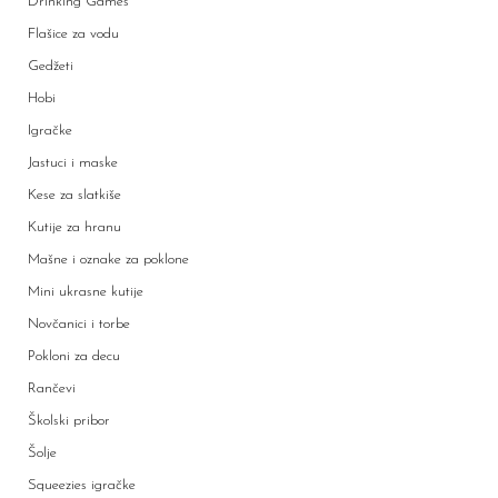
Drinking Games
Flašice za vodu
Gedžeti
Hobi
Igračke
Jastuci i maske
Kese za slatkiše
Kutije za hranu
Mašne i oznake za poklone
Mini ukrasne kutije
Novčanici i torbe
Pokloni za decu
Rančevi
Školski pribor
Šolje
Squeezies igračke