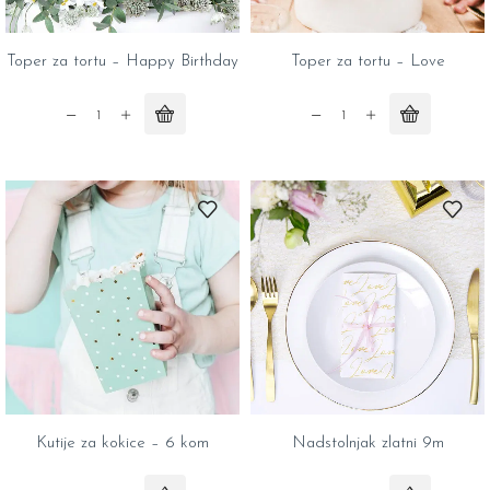
Toper za tortu – Happy Birthday
Toper za tortu – Love
Toper
Toper
za
za
tortu
tortu
–
–
Happy
Love
Birthday
quantity
quantity
Kutije za kokice – 6 kom
Nadstolnjak zlatni 9m