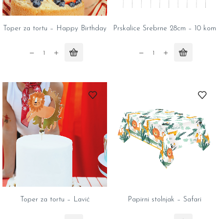
Toper za tortu – Happy Birthday
Prskalice Srebrne 28cm – 10 kom
Toper
Prskalice
za
Srebrne
tortu
28cm
-
-
Happy
10
Birthday
kom
quantity
quantity
Toper za tortu – Lavić
Papirni stolnjak – Safari