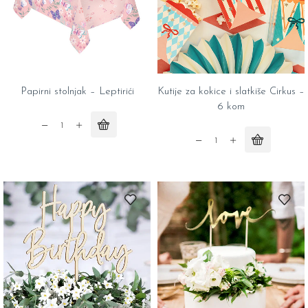
Papirni stolnjak – Leptirići
Kutije za kokice i slatkiše Cirkus –
6 kom
Papirni
stolnjak
Kutije
-
za
Leptirići
kokice
quantity
i
slatkiše
Cirkus
-
6
kom
quantity