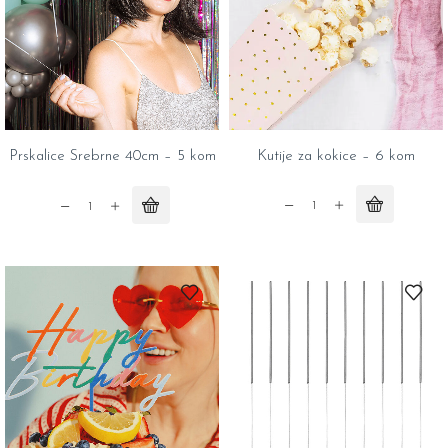
quantity
Prskalice Srebrne 40cm – 5 kom
Kutije za kokice – 6 kom
Kutije
Prskalice
za
Srebrne
kokice
40cm
-
-
6
5
kom
kom
quantity
quantity