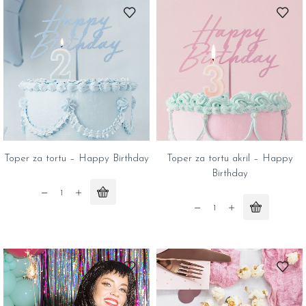
-
-
Happy
Happy
Birthday
Birthday
quantity
quantity
Toper za tortu – Happy Birthday
Toper za tortu akril – Happy
Birthday
Toper
za
Toper
tortu
za
-
tortu
Happy
akril
Birthday
–
quantity
Happy
Birthday