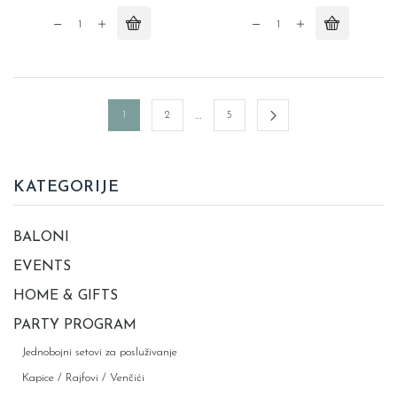
Papirni
Papirni
stolnjak
stolnjak
-
-
Beli
Crni
quantity
quantity
…
1
2
5
KATEGORIJE
BALONI
EVENTS
HOME & GIFTS
PARTY PROGRAM
Jednobojni setovi za posluživanje
Kapice / Rajfovi / Venčići