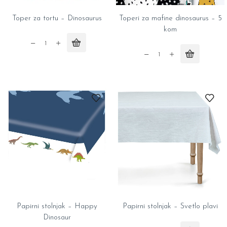
Toper za tortu – Dinosaurus
Toperi za mafine dinosaurus – 5
kom
Toper
za
Toperi
tortu
za
-
mafine
Dinosaurus
dinosaurus
quantity
-
5
kom
quantity
Papirni stolnjak – Happy
Papirni stolnjak – Svetlo plavi
Dinosaur