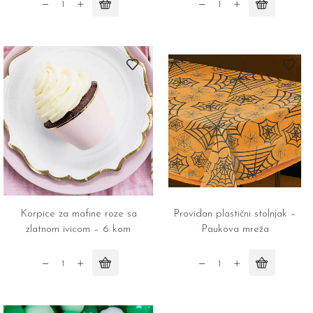
Kutije
Nadstolnjak
za
zlatni
kokice
9m
-
quantity
6
kom
quantity
Korpice za mafine roze sa
Providan plastični stolnjak –
zlatnom ivicom – 6 kom
Paukova mreža
Korpice
Providan
za
plastični
mafine
stolnjak