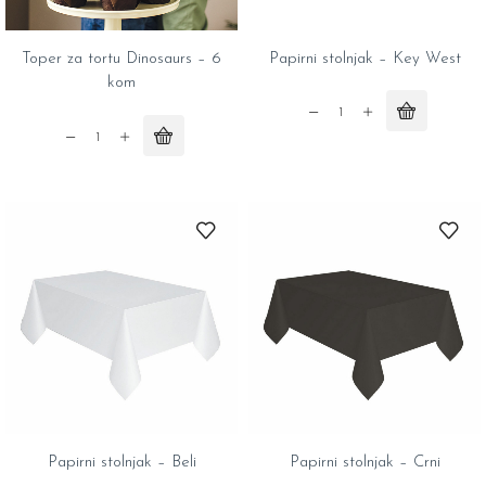
Toper za tortu Dinosaurs – 6
Papirni stolnjak – Key West
kom
Papirni
stolnjak
Toper
-
za
Key
tortu
West
Dinosaurs
quantity
-
6
kom
quantity
Papirni stolnjak – Beli
Papirni stolnjak – Crni