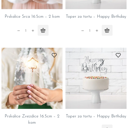
Prskalice Srca 16.5cm – 2 kom
Toper za tortu – Happy Birthday
Prskalice
Toper
Srca
za
16.5cm
tortu
-
–
2
Happy
kom
Birthday
quantity
quantity
Prskalice Zvezdice 16.5cm – 2
Toper za tortu – Happy Birthday
kom