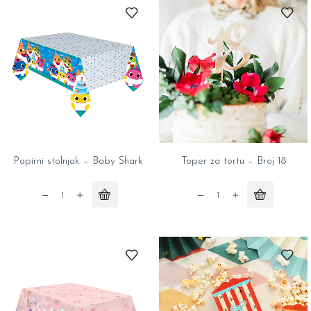
-
Mint
One
quantity
quantity
Papirni stolnjak – Baby Shark
Toper za tortu – Broj 18
Papirni
Toper
stolnjak
za
-
tortu
Baby
-
Shark
Broj
quantity
18
quantity