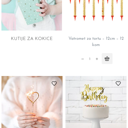
KUTIJE ZA KOKICE
Vatromet za tortu – 12cm – 12
kom
Vatromet
za
tortu
-
12cm
-
12
kom
quantity