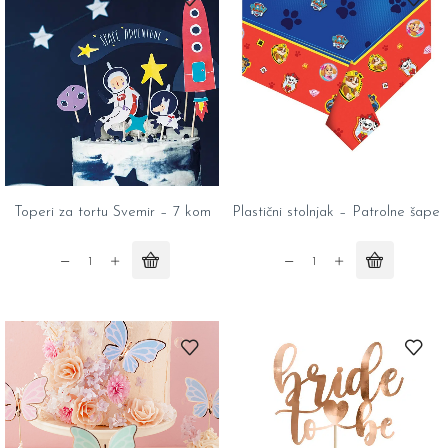
Happy
6
Birthday
kom
quantity
quantity
Toperi za tortu Svemir – 7 kom
Plastični stolnjak – Patrolne šape
Toperi
Plastični
za
stolnjak
tortu
-
Svemir
Patrolne
-
šape
7
quantity
kom
quantity