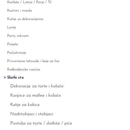
Konfete / Latice / Perje / Til
Kostimi i maske
Kutije sa dekoracijama
Lente
Party rekviziti
Pinjate
Posluživanje
Privremene tetovaže i boje za lice
Rođendanske svećice
Slatki sto
Dekoracije za torte i kolače
Korpice za mafine i kolače
Kutije za kokice
Nadstolnjaci i stolnjaci
Postolja za torte / slatkiše / piće