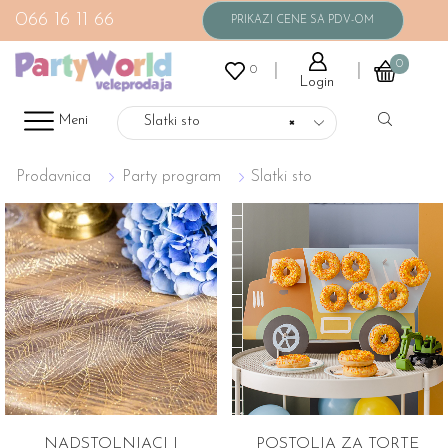
066 16 11 66
0
0
Login
Meni
Slatki sto
×
Prodavnica
Party program
Slatki sto
NADSTOLNJACI I
POSTOLJA ZA TORTE