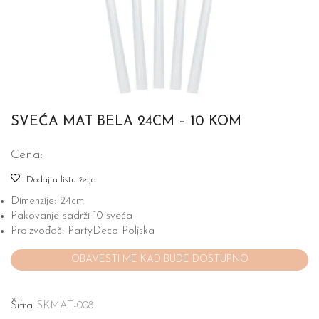
SVEĆA MAT BELA 24CM – 10 KOM
Cena:
Dodaj u listu želja
Dimenzije: 24cm
Pakovanje sadrži 10 sveća
Proizvođač: PartyDeco Poljska
Šifra:
SKMAT-008