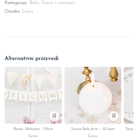
Kategorija:
Bela
,
Sveće i svećnjaci
Oznake:
Sveće
Alternativni proizvodi
🛒
🛒
Baner Welcome - 95cm
Sveća Bela 6cm – 10 kom
Tanjiri
Cena:
Cena: