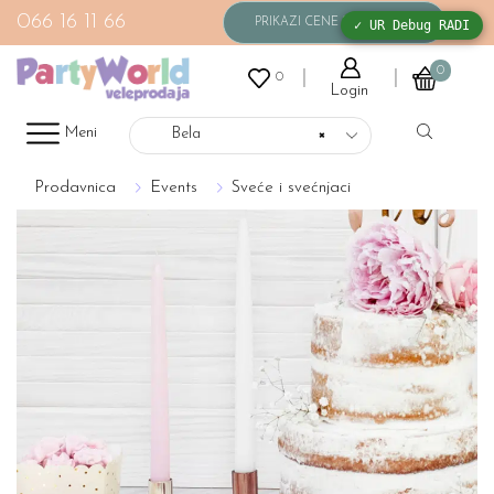
066 16 11 66
✓ UR Debug RADI
0
0
Login
Meni
Bela
×
Prodavnica
Events
Sveće i svećnjaci