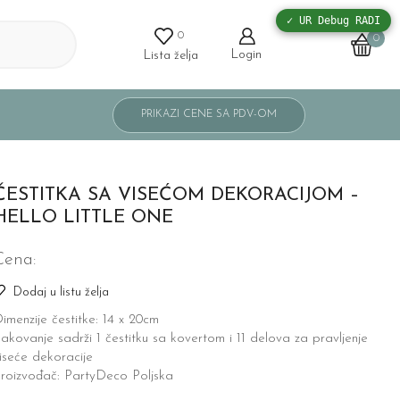
✓ UR Debug RADI
0
0
Login
Lista želja
ČESTITKA SA VISEĆOM DEKORACIJOM –
HELLO LITTLE ONE
Cena:
Dodaj u listu želja
imenzije čestitke: 14 x 20cm
akovanje sadrži 1 čestitku sa kovertom i 11 delova za pravljenje
iseće dekoracije
roizvođač: PartyDeco Poljska