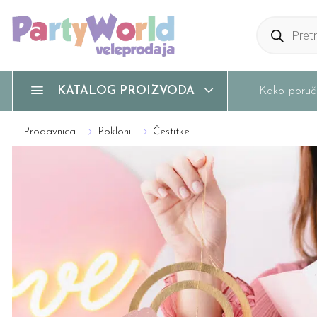
Products
search
Kako poruči
KATALOG PROIZVODA
Prodavnica
Pokloni
Čestitke