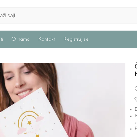
ti
O nama
Kontakt
Registruj se
D
P
v
P