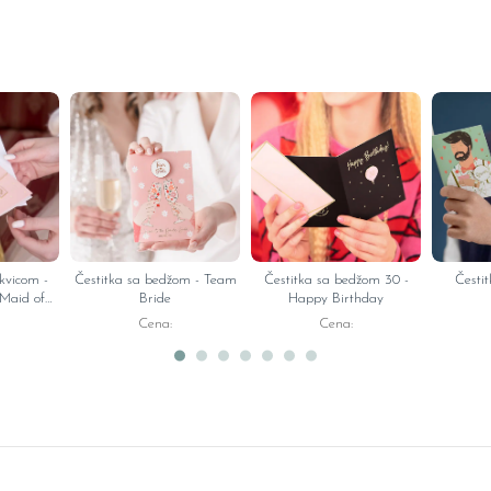
kvicom -
Čestitka sa bedžom - Team
Čestitka sa bedžom 30 -
Česti
Maid of
Bride
Happy Birthday
Cena:
Cena: