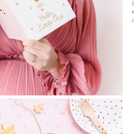
Š
K
O