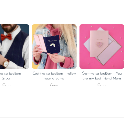
tka sa bedžom -
Čestitka sa bedžom - Follow
Čestitka sa bedžom - You
Groom
your dreams
are my best friend Mom
Cena:
Cena:
Cena: