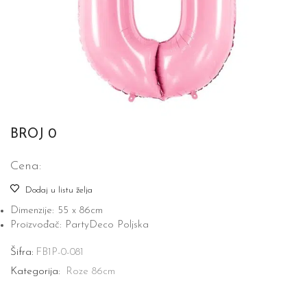
BROJ 0
Cena:
Dodaj u listu želja
Dimenzije: 55 x 86cm
Proizvođač: PartyDeco Poljska
Šifra:
FB1P-0-081
Kategorija:
Roze 86cm