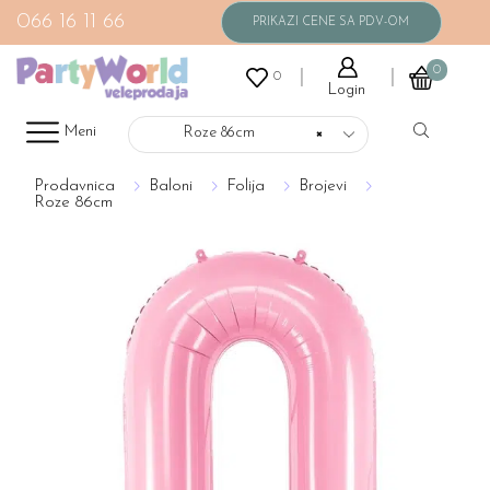
066 16 11 66
0
0
Login
Meni
Roze 86cm
×
Prodavnica
Baloni
Folija
Brojevi
Roze 86cm