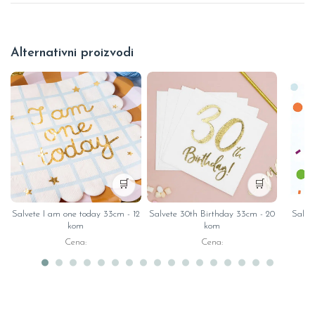
Alternativni proizvodi
🛒
🛒
Salvete I am one today 33cm - 12
Salvete 30th Birthday 33cm - 20
Salve
kom
kom
Cena:
Cena: