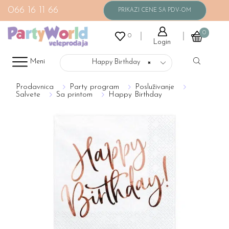
066 16 11 66
0
0
Login
Meni
Happy Birthday
×
Prodavnica
Party program
Posluživanje
Salvete
Sa printom
Happy Birthday