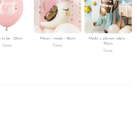
to be - 28cm
Mesec i meda - 86cm
Meda u plavom odelu -
90cm
Cena:
Cena:
Cena: