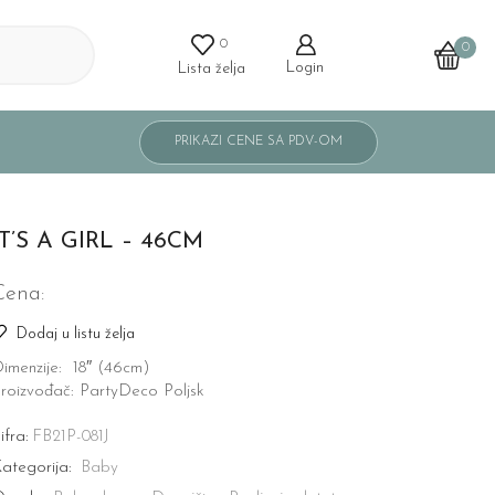
0
0
Login
Lista želja
IT’S A GIRL – 46CM
Cena:
Dodaj u listu želja
imenzije: 18″ (46cm)
roizvođač: PartyDeco Poljsk
ifra:
FB21P-081J
ategorija:
Baby