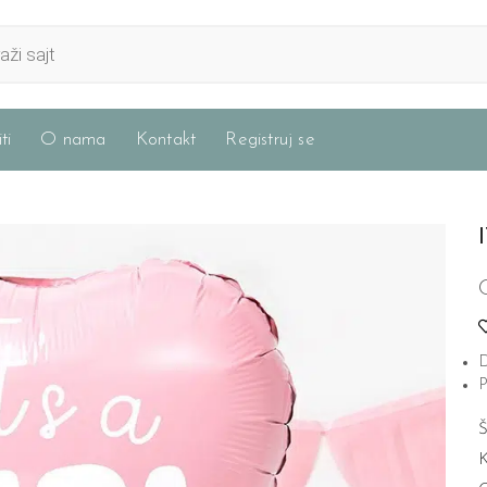
ti
O nama
Kontakt
Registruj se
D
P
Š
K