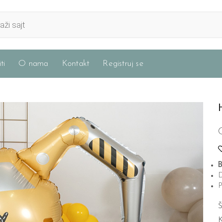
ti
O nama
Kontakt
Registruj se
B
D
P
Š
K