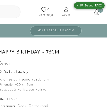
✓ UR Debug RADI
0
0
Login
Lista želja
HAPPY BIRTHDAY – 76CM
Cena:
Dodaj u listu želja
alon se puni samo vazduhom
imenzije: 76.5 x 49cm
roizvođač: PartyDeco Poljska
ifra:
FB237
ategorija:
Dečiji
,
On the road