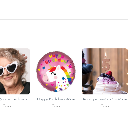
čare sa perlicama
Happy Birthday - 46cm
Rose gold svećica 5 - 4.5cm
Cena:
Cena:
Cena: