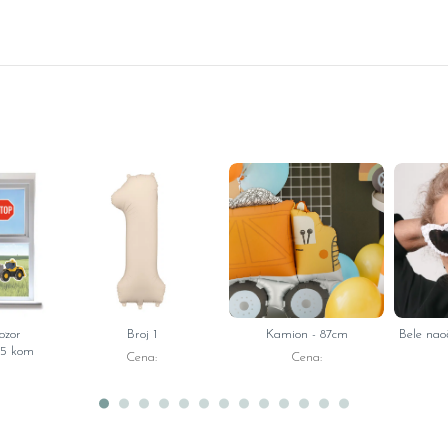
rozor
Broj 1
Kamion - 87cm
Bele nao
 5 kom
Cena:
Cena: