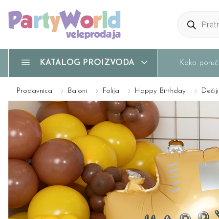
Products
search
Kako poruči
KATALOG PROIZVODA
Prodavnica
Baloni
Folija
Happy Birthday
Dečiji