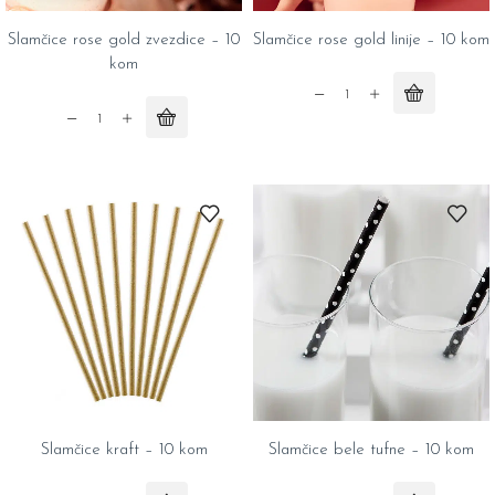
Slamčice rose gold zvezdice – 10
Slamčice rose gold linije – 10 kom
kom
Slamčice
Slamčice
rose
rose
gold
gold
linije
zvezdice
-
-
10
10
kom
kom
quantity
quantity
Slamčice kraft – 10 kom
Slamčice bele tufne – 10 kom