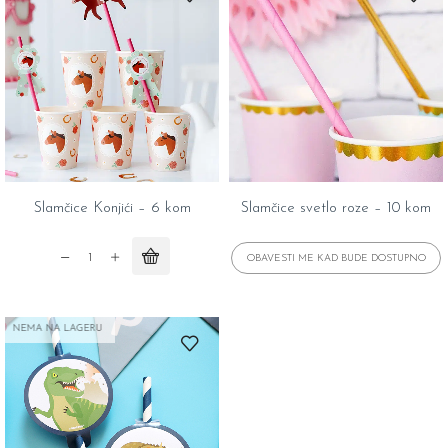
12
kom
kom
quantity
quantity
Slamčice Konjići – 6 kom
Slamčice svetlo roze – 10 kom
Slamčice
Konjići
-
NEMA NA LAGERU
6
kom
quantity