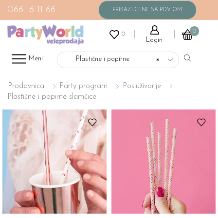
066 16 11 66
0
0
Login
Meni
Plastične i papirne
×
slamčice
Prodavnica
Party program
Posluživanje
Plastične i papirne slamčice