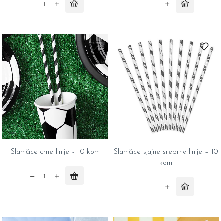
Slamčice
Slamčice
kraft
bele
-
tufne
10
-
kom
10
quantity
kom
quantity
Slamčice crne linije – 10 kom
Slamčice sjajne srebrne linije – 10
kom
Slamčice
crne
Slamčice
linije
sjajne
-
srebrne