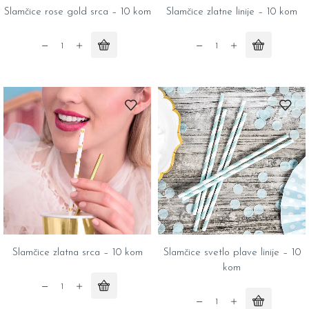
Slamčice rose gold srca – 10 kom
Slamčice zlatne linije – 10 kom
Slamčice
Slamčice
rose
zlatne
gold
linije
srca
-
-
10
10
kom
kom
quantity
quantity
Slamčice zlatna srca – 10 kom
Slamčice svetlo plave linije – 10
kom
Slamčice
zlatna
Slamčice