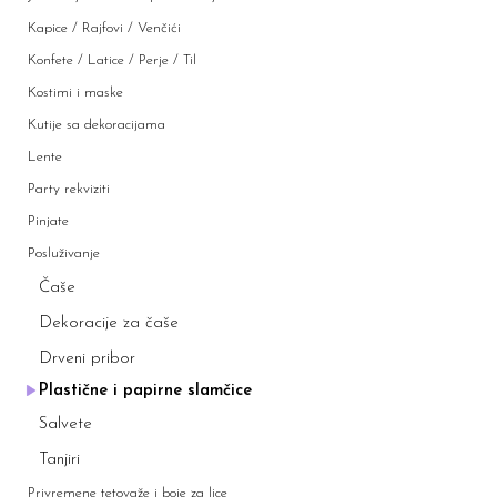
Kapice / Rajfovi / Venčići
Konfete / Latice / Perje / Til
Kostimi i maske
Kutije sa dekoracijama
Lente
Party rekviziti
Pinjate
Posluživanje
Čaše
Dekoracije za čaše
Drveni pribor
Plastične i papirne slamčice
Salvete
Tanjiri
Privremene tetovaže i boje za lice