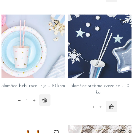
srca
svetlo
-
plave
10
linije
kom
-
quantity
10
kom
quantity
Slamčice bebi roze linije – 10 kom
Slamčice srebrne zvezdice – 10
kom
Slamčice
bebi
Slamčice
roze
srebrne
linije
zvezdice
-
-