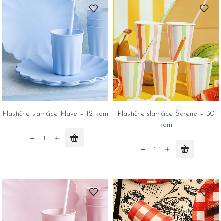
10
linije
kom
-
quantity
10
kom
quantity
Plastične slamčice Plave – 12 kom
Plastične slamčice Šarene – 30
kom
Plastične
slamčice
Plastične
Plave
slamčice
-
Šarene
12
-
kom
30
quantity
kom
quantity