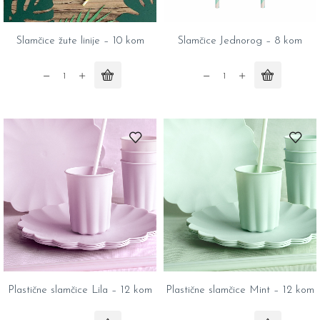
Slamčice žute linije – 10 kom
Slamčice Jednorog – 8 kom
Slamčice
Slamčice
žute
Jednorog
linije
-
-
8
10
kom
kom
quantity
quantity
Plastične slamčice Lila – 12 kom
Plastične slamčice Mint – 12 kom