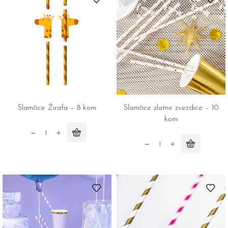
10
10
kom
kom
quantity
quantity
Slamčice Žirafa – 8 kom
Slamčice zlatne zvezdice – 10
kom
Slamčice
Žirafa
Slamčice
-
zlatne
8
zvezdice
kom
-
quantity
10
kom
quantity