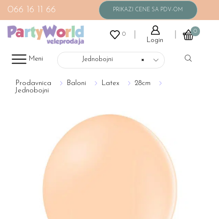
066 16 11 66
0
0
Login
Meni
Jednobojni
×
Prodavnica
Baloni
Latex
28cm
Jednobojni