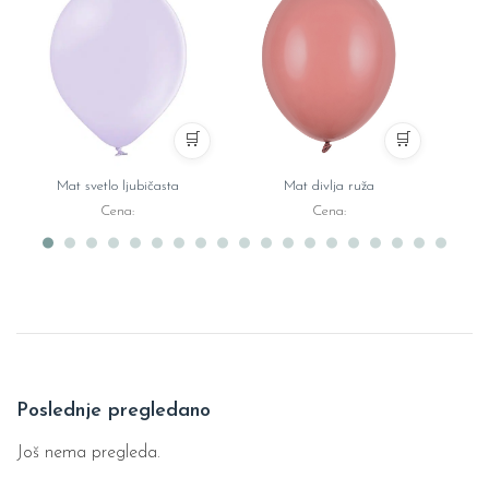
🛒
🛒
Mat svetlo ljubičasta
Mat divlja ruža
Cena:
Cena:
Poslednje pregledano
Još nema pregleda.