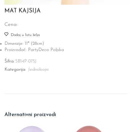
MAT KAJSIJA
Cena:
Dodaj u listu želja
Dimenzije: 11″ (28cm)
Proizvođač: PartyDeco Poljska
Šifra:
SB14P-075J
Kategorija:
Jednobojni
Alternativni proizvodi