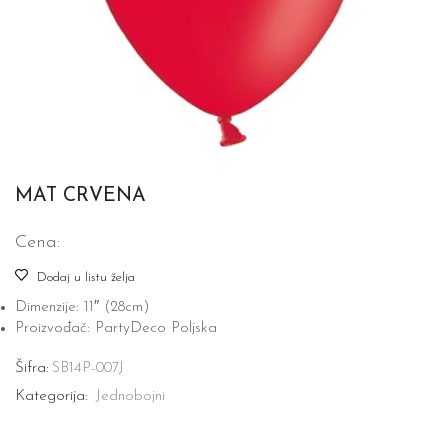
MAT CRVENA
Cena:
Dodaj u listu želja
Dimenzije: 11″ (28cm)
Proizvođač: PartyDeco Poljska
Šifra:
SB14P-007J
Kategorija:
Jednobojni