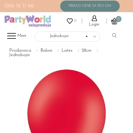
066 16 11 66
0
0
Login
Meni
Jednobojni
×
Prodavnica
Baloni
Latex
28cm
Jednobojni