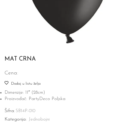
MAT CRNA
Cena:
Dodaj u listu želja
Dimenzije: 11″ (28cm)
Proizvođač: PartyDeco Poljska
Šifra:
SB14P-010
Kategorija:
Jednobojni