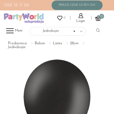
066 16 11 66
0
0
Login
Meni
Jednobojni
×
Prodavnica
Baloni
Latex
28cm
Jednobojni