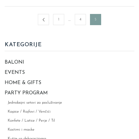
…
1
4
5
KATEGORIJE
BALONI
EVENTS
HOME & GIFTS
PARTY PROGRAM
Jednobojni setovi za posluživanje
Kapice / Rajfovi / Venčići
Konfete / Latice / Perje / Til
Kostimi i maske
Kutije sa dekoracijama