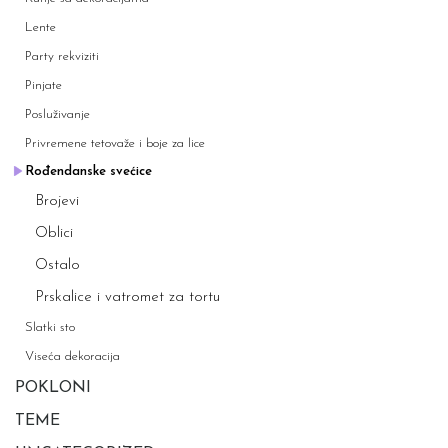
Lente
Party rekviziti
Pinjate
Posluživanje
Privremene tetovaže i boje za lice
Rođendanske svećice
Brojevi
Oblici
Ostalo
Prskalice i vatromet za tortu
Slatki sto
Viseća dekoracija
POKLONI
TEME