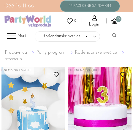
066 16 11 66
0
0
Login
Meni
Rođendanske svećice
×
Prodavnica
Party program
Rođendanske svećice
Strana 5
NEMA NA LAGERU
NEMA NA LAGERU