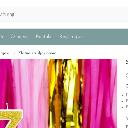
ti
O nama
Kontakt
Registruj se
rojevi
Zlatne sa šljokicama
D
P
P
Š
K