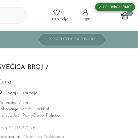
✓ UR Debug RADI
0
0
Login
Lista želja
SVEĆICA BROJ 7
Cena:
Dodaj u listu želja
imenzije: 7 cm
akovanje sadrži 1 artikal
roizvođač: PartyDeco Poljska
ifra:
SCU3-7-019B
ategorija:
Zlatne sa šljokicama