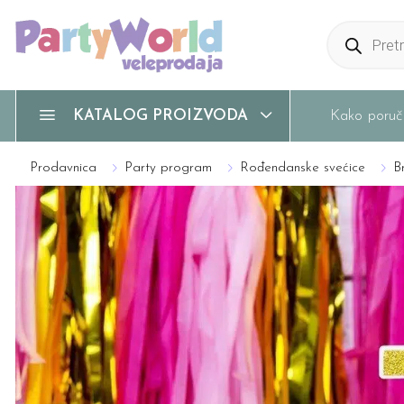
Products
search
Kako poruči
KATALOG PROIZVODA
Prodavnica
Party program
Rođendanske svećice
B