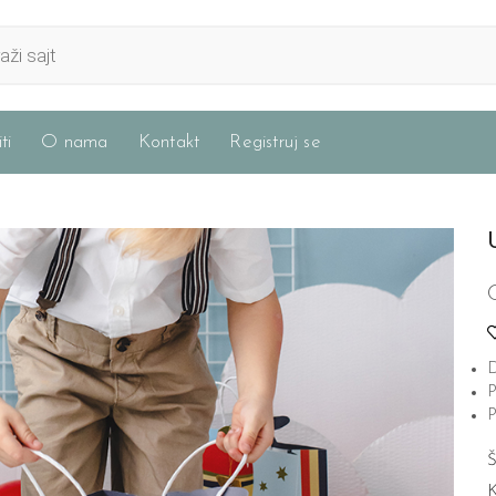
ti
O nama
Kontakt
Registruj se
D
P
P
Š
K