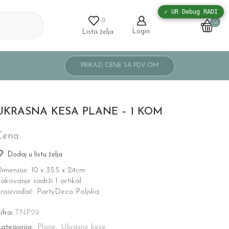
✓ UR Debug RADI
0
0
Login
Lista želja
UKRASNA KESA PLANE – 1 KOM
Cena:
Dodaj u listu želja
imenzije: 10 x 35.5 x 24cm
akovanje sadrži 1 artikal
roizvođač: PartyDeco Poljska
ifra:
TNP29
ategorija:
Plane
,
Ukrasne kese