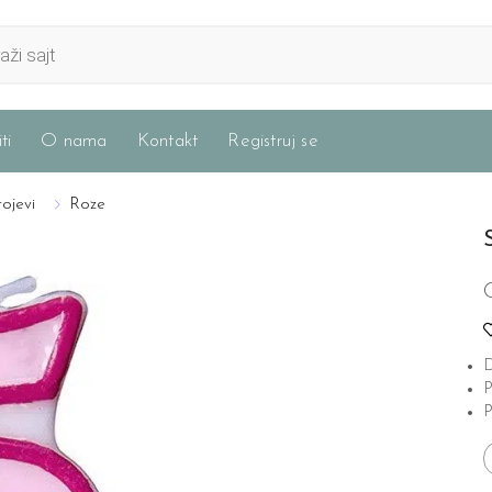
ti
O nama
Kontakt
Registruj se
rojevi
Roze
D
P
P