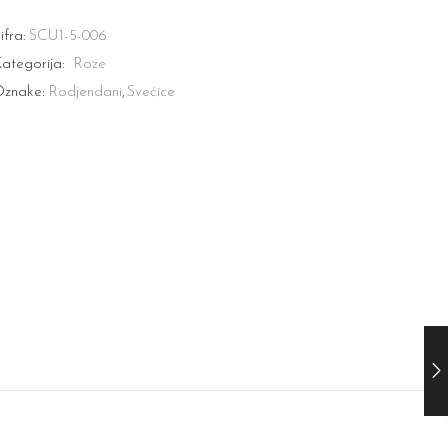
ifra:
SCU1-5-006
ategorija:
Roze
znake:
Rodjendani
,
Svećice