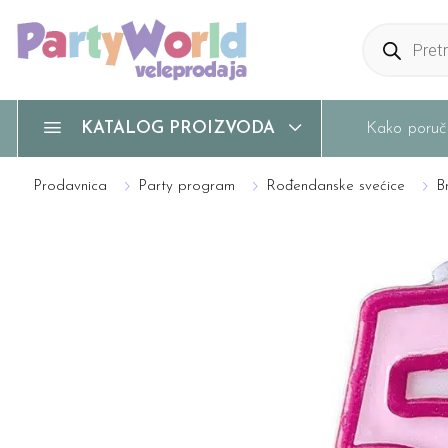
Products
search
Kako poruči
KATALOG PROIZVODA
Prodavnica
Party program
Rođendanske svećice
B