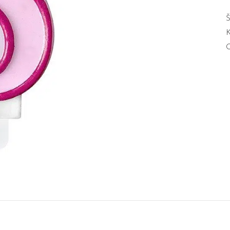
Š
K
O