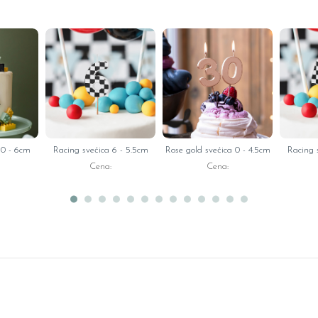
 0 - 6cm
Racing svećica 6 - 5.5cm
Rose gold svećica 0 - 4.5cm
Racing 
Cena:
Cena: