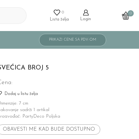
0
0
Login
Lista želja
SVEĆICA BROJ 5
Cena:
Dodaj u listu želja
imenzije: 7 cm
akovanje sadrži 1 artikal
roizvođač: PartyDeco Poljska