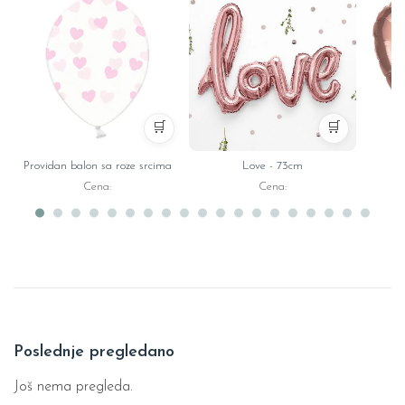
🛒
🛒
Providan balon sa roze srcima
Love - 73cm
Ro
Cena:
Cena:
Poslednje pregledano
Još nema pregleda.