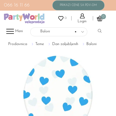
066 16 11 66
0
0
Login
Meni
Baloni
×
Prodavnica
Teme
Dan zaljubljenih
Baloni