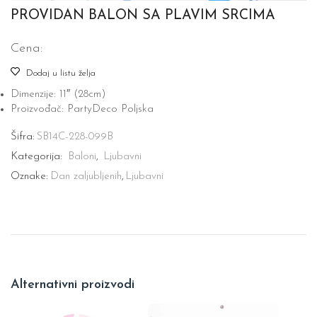
PROVIDAN BALON SA PLAVIM SRCIMA
Cena:
Dodaj u listu želja
Dimenzije: 11″ (28cm)
Proizvođač: PartyDeco Poljska
Šifra:
SB14C-228-099B
Kategorija:
Baloni
,
Ljubavni
Oznake:
Dan zaljubljenih
,
Ljubavni
Alternativni proizvodi