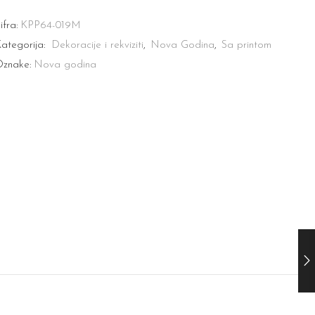
ifra:
KPP64-019M
ategorija:
Dekoracije i rekviziti
,
Nova Godina
,
Sa printom
znake:
Nova godina