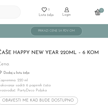
0
0
Login
Lista želja
ČAŠE HAPPY NEW YEAR 220ML – 6 KOM
Cena:
Dodaj u listu želja
apremina: 220 ml
akovanje sadrži 6 papirnih čaša
roizvođač: PartyDeco Poljska