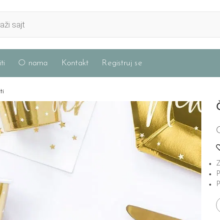
ti
O nama
Kontakt
Registruj se
ti
Z
P
P