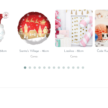
 68cm
Santa's Village - 46cm
Lizalica - 82cm
Čaše Ku
Cena:
Cena: