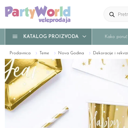
Products
search
Kako poruči
KATALOG PROIZVODA
Prodavnica
Teme
Nova Godina
Dekoracije i rekvizi