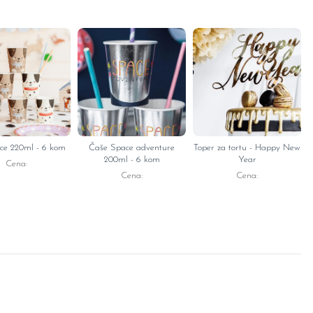
ce 220ml - 6 kom
Čaše Space adventure
Toper za tortu - Happy New
200ml - 6 kom
Year
Cena:
Cena:
Cena: