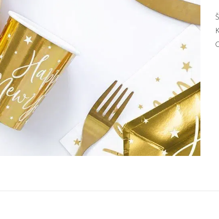
Š
K
O