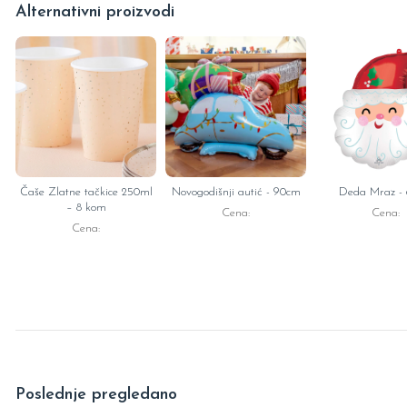
Alternativni proizvodi
Čaše Zlatne tačkice 250ml
Novogodišnji autić - 90cm
Deda Mraz -
– 8 kom
Cena:
Cena:
Cena:
Poslednje pregledano