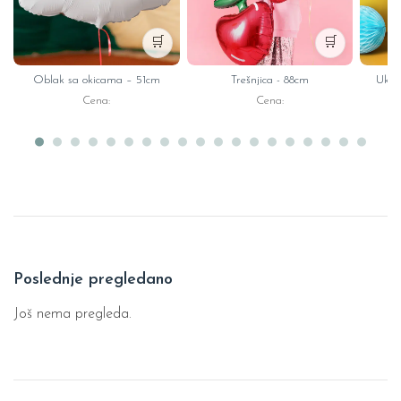
🛒
🛒
Oblak sa okicama – 51cm
Trešnjica - 88cm
Ukra
Cena:
Cena:
Poslednje pregledano
Još nema pregleda.